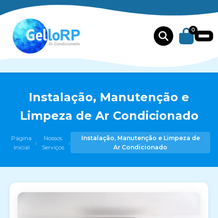
0
Instalação, Manutenção e
Limpeza de Ar Condicionado
Página
Nossos
Instalação, Manutenção e Limpeza de
›
›
Inicial
Serviços
Ar Condicionado