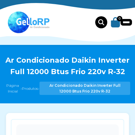
0
Ar Condicionado Daikin Inverter
Full 12000 Btus Frio 220v R-32
Página
Ar Condicionado Daikin Inverter Full
›
›
Produtos
Inicial
12000 Btus Frio 220v R-32