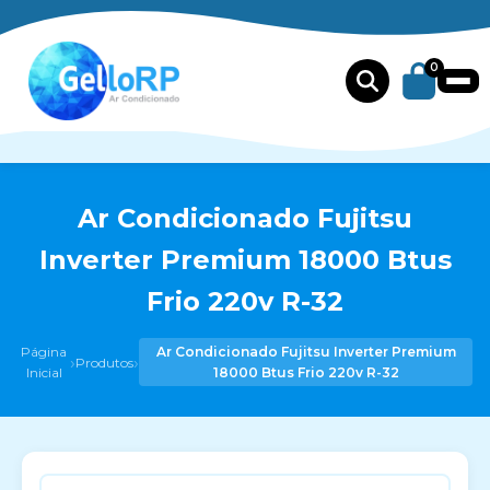
0
Ar Condicionado Fujitsu
Inverter Premium 18000 Btus
Frio 220v R-32
Página
Ar Condicionado Fujitsu Inverter Premium
›
›
Produtos
Inicial
18000 Btus Frio 220v R-32