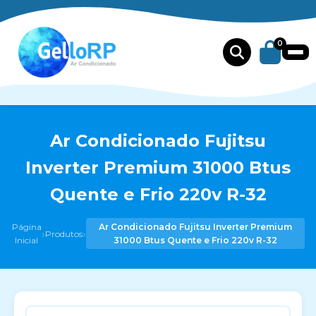
0
Ar Condicionado Fujitsu
Inverter Premium 31000 Btus
Quente e Frio 220v R-32
Página
Ar Condicionado Fujitsu Inverter Premium
›
›
Produtos
Inicial
31000 Btus Quente e Frio 220v R-32