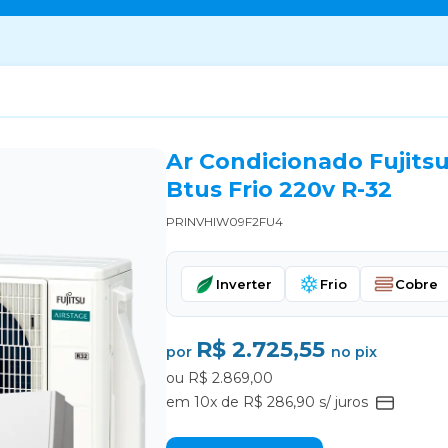
Ar Condicionado Fujits
Btus Frio 220v R-32
PRINVHIW09F2FU4
Inverter
Frio
Cobre
R$ 2.725,55
por
no pix
ou R$ 2.869,00
em 10x de R$ 286,90 s/ juros