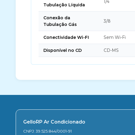
1/4
Tubulação Líquida
Conexão da
3/8
Tubulação Gás
Conectividade Wi-FI
Sem Wi-Fi
Disponível no CD
CD-MS
GelloRP Ar Condicionado
CNPJ: 39.525.844/0001-91