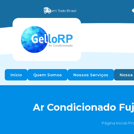
em Todo Brasil
Início
Quem Somos
Nossos Serviços
Nossa 
Ar Condicionado Fuj
›
Página Inicial
Pr