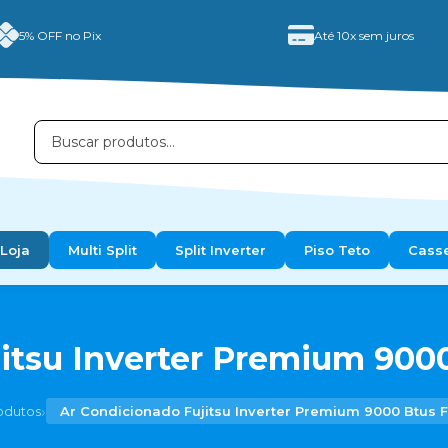
5% OFF no Pix
Até 10x sem juros
Loja
Multi Split
Split Inverter
Piso Teto
Cass
itsu Inverter Premium 9000
›
odutos
Ar Condicionado Fujitsu Inverter Premium 9000 Btus F