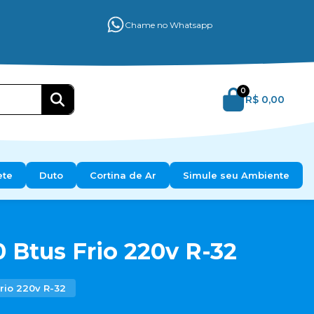
Chame no Whatsapp
0
R$ 0,00
ete
Duto
Cortina de Ar
Simule seu Ambiente
 Btus Frio 220v R-32
rio 220v R-32