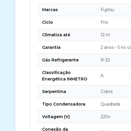
Marcas
Fujitsu
Ciclo
Frio
Climatiza até
12 m
Garantia
2 anos - 5 no 
Gás Refrigerante
R-32
Classificação
A
Energética INMETRO
Serpentina
Cobre
Tipo Condensadora
Quadrada
Voltagem (V)
220v
Conexão da