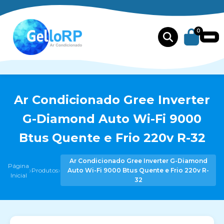
0
Ar Condicionado Gree Inverter
G-Diamond Auto Wi-Fi 9000
Btus Quente e Frio 220v R-32
Ar Condicionado Gree Inverter G-Diamond
Página
›
›
Produtos
Auto Wi-Fi 9000 Btus Quente e Frio 220v R-
Inicial
32