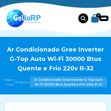
0
Ar Condicionado Gree Inverter
G-Top Auto Wi-Fi 30000 Btus
Quente e Frio 220v R-32
Página
Ar Condicionado Gree Inverter G-Top Auto
›
›
Produtos
Inicial
Wi-Fi 30000 Btus Quente e Frio 220v R-32